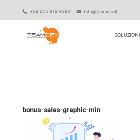
Skip
to
+39 075 972 4382
info@teamdev.it
content
SOLUZIONI
bonus-sales-graphic-min