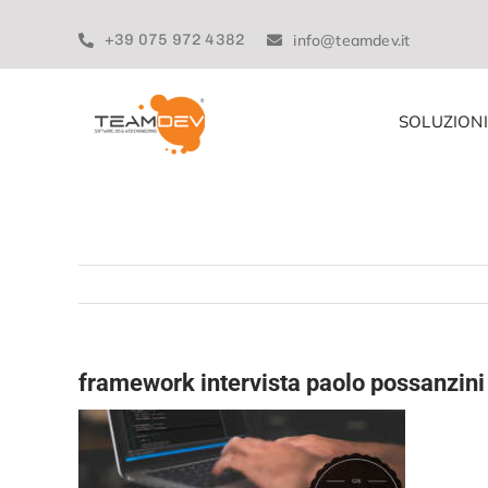
Skip
to
+39 075 972 4382
info@teamdev.it
content
SOLUZIONI
framework intervista paolo possanzini