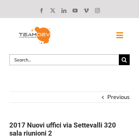
Skip
to
content
Toggl
Navig
Search
SOLUZIONI
for:
CHI SIAMO
STORIE DI SUCCESSO
Previous
BLOG
2017 Nuovi uffici via Settevalli 320
LAVORA CON NOI
sala riunioni 2