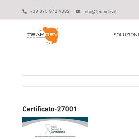
Skip
to
+39 075 972 4382
info@teamdev.it
content
SOLUZIONI
Certificato-27001