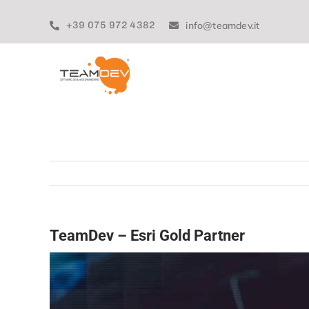
Skip
to
+39 075 972 4382
info@teamdev.it
content
TeamDev – Esri Gold Partner