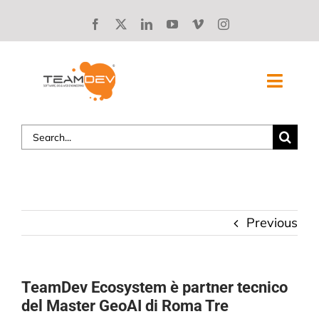
Skip
to
content
Toggl
Navig
Search
SOLUZIONI
for:
CHI SIAMO
STORIE DI SUCCESSO
Previous
BLOG
TeamDev Ecosystem è partner tecnico
LAVORA CON NOI
del Master GeoAI di Roma Tre