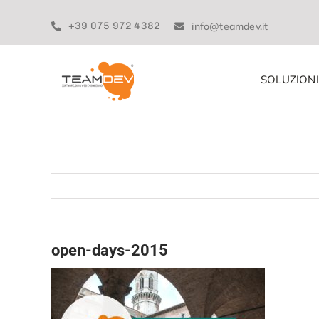
Skip
to
+39 075 972 4382
info@teamdev.it
content
SOLUZIONI
open-days-2015