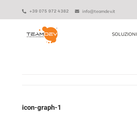
Skip
to
+39 075 972 4382
info@teamdev.it
content
SOLUZIONI
icon-graph-1