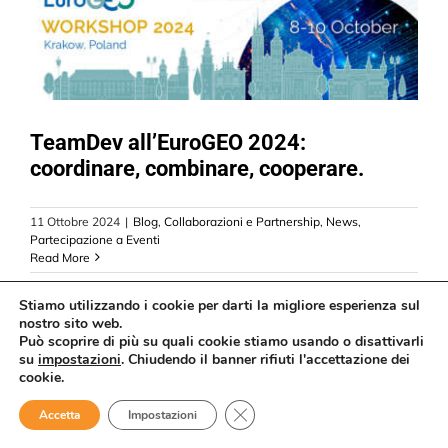
TeamDev all’EuroGEO 2024:
coordinare, combinare, cooperare.
11 Ottobre 2024
|
Blog
,
Collaborazioni e Partnership
,
News
,
Partecipazione a Eventi
Read More
Stiamo utilizzando i cookie per darti la migliore esperienza sul
nostro sito web.
Può scoprire di più su quali cookie stiamo usando o disattivarli
Previous
Next
1
2
3
su
impostazioni
. Chiudendo il banner rifiuti l'accettazione dei
cookie.
Close GDPR Cookie Banner
Accetta
Impostazioni