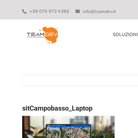
Skip
to
+39 075 972 4382
info@teamdev.it
content
SOLUZIONI
sitCampobasso_Laptop