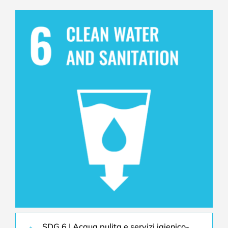
SDG 6 | Acqua pulita e servizi igienico-