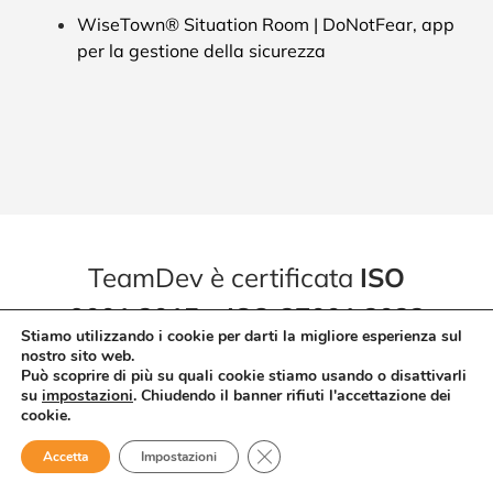
WiseTown® Situation Room | DoNotFear, app
per la gestione della sicurezza
TeamDev è certificata
ISO
9001:2015
e
ISO 27001:2022
Stiamo utilizzando i cookie per darti la migliore esperienza sul
nostro sito web.
Può scoprire di più su quali cookie stiamo usando o disattivarli
su
impostazioni
. Chiudendo il banner rifiuti l'accettazione dei
cookie.
Close GDPR Cookie Banner
Accetta
Impostazioni