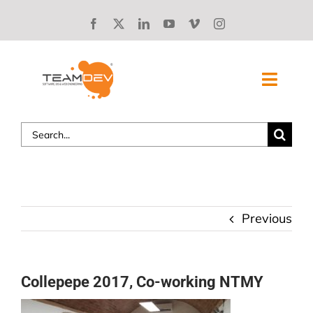
Skip
to
content
Toggl
Navig
Search
SOLUZIONI
for:
CHI SIAMO
STORIE DI SUCCESSO
Previous
BLOG
Collepepe 2017, Co-working NTMY
LAVORA CON NOI