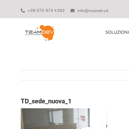
Skip
to
+39 075 972 4382
info@teamdev.it
content
SOLUZIONI
TD_sede_nuova_1