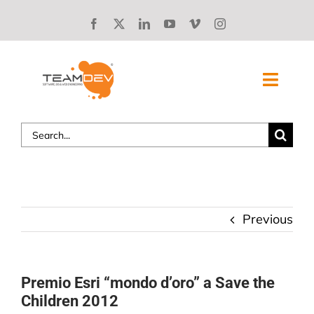
Skip
to
content
Toggl
Navig
Search
SOLUZIONI
for:
CHI SIAMO
STORIE DI SUCCESSO
Previous
BLOG
Premio Esri “mondo d’oro” a Save the
LAVORA CON NOI
Children 2012