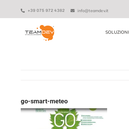
Skip
to
+39 075 972 4382
info@teamdev.it
content
SOLUZIONI
go-smart-meteo