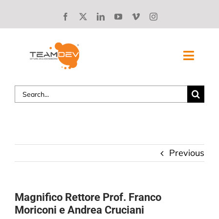
Skip
to
content
Toggl
Navig
Search
SOLUZIONI
for:
CHI SIAMO
STORIE DI SUCCESSO
Previous
BLOG
Magnifico Rettore Prof. Franco
LAVORA CON NOI
Moriconi e Andrea Cruciani