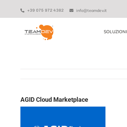
Skip
to
+39 075 972 4382
info@teamdev.it
content
SOLUZIONI
AGID Cloud Marketplace