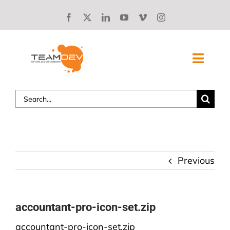
Skip
to
content
Toggl
Navig
Search
SOLUZIONI
for:
CHI SIAMO
STORIE DI SUCCESSO
Previous
BLOG
accountant-pro-icon-set.zip
LAVORA CON NOI
accountant-pro-icon-set.zip