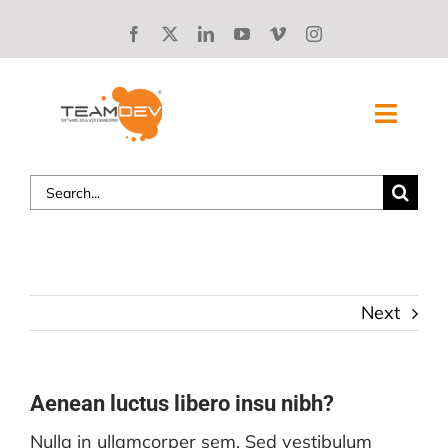
Skip
to
content
Toggl
Navig
Search
SOLUZIONI
for:
CHI SIAMO
STORIE DI SUCCESSO
Next
BLOG
Aenean luctus libero insu nibh?
LAVORA CON NOI
Nulla in ullamcorper sem. Sed vestibulum