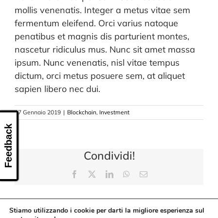
CONTATTI
mollis venenatis. Integer a metus vitae sem
fermentum eleifend. Orci varius natoque
penatibus et magnis dis parturient montes,
nascetur ridiculus mus. Nunc sit amet massa
ipsum. Nunc venenatis, nisl vitae tempus
dictum, orci metus posuere sem, at aliquet
sapien libero nec dui.
17 Gennaio 2019
|
Blockchain
,
Investment
Feedback
Condividi!
Facebook
X
LinkedIn
WhatsApp
Email
Stiamo utilizzando i cookie per darti la migliore esperienza sul