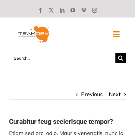
Skip
to
content
Toggl
Navig
Search
SOLUZIONI
for:
CHI SIAMO
STORIE DI SUCCESSO
Previous
Next
BLOG
Curabitur feug scelerisque tempor?
LAVORA CON NOI
Etiam sed orci odio. Mauris venenatis, nunc id