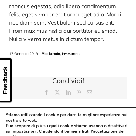
CONTATTI
rhoncus egestas, odio libero condimentum
felis, eget semper erat urna eget odio. Morbi
nec diam sem. Vestibulum sed cursus elit.
Proin maximus nisl a dui porttitor euismod.
Nulla viverra metus in dictum tempor.
17 Gennaio 2019
|
Blockchain
,
Investment
Feedback
Condividi!
Facebook
X
LinkedIn
WhatsApp
Email
Stiamo utilizzando i cookie per darti la migliore esperienza sul
nostro sito web.
Può scoprire di più su quali cookie stiamo usando o disattivarli
su
impostazioni
. Chiudendo il banner rifiuti l'accettazione dei