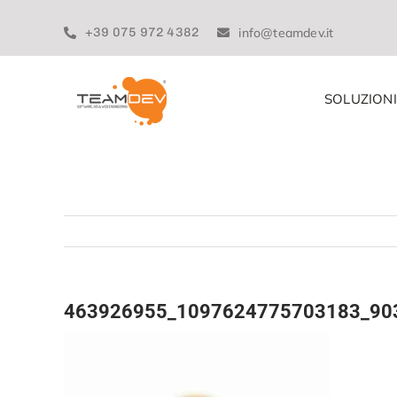
Skip
to
+39 075 972 4382
info@teamdev.it
content
SOLUZIONI
463926955_1097624775703183_90