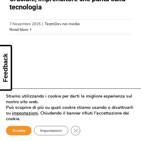
CONTATTI
tecnologia
7 Novembre 2015
|
TeamDev nei media
Read More
Feedback
Stiamo utilizzando i cookie per darti la migliore esperienza sul
nostro sito web.
Può scoprire di più su quali cookie stiamo usando o disattivarli
su
impostazioni
. Chiudendo il banner rifiuti l'accettazione dei
cookie.
Close GDPR Cookie Banner
Accetta
Impostazioni