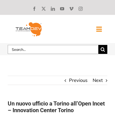
Skip
to
content
Toggl
Navig
Search
SOLUZIONI
for:
CHI SIAMO
STORIE DI SUCCESSO
Previous
Next
LAVORA CON NOI
Un nuovo ufficio a Torino all’Open Incet
BLOG
– Innovation Center Torino