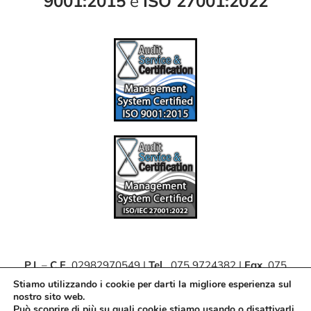
9001:2015
e
ISO 27001:2022
P.I.
–
C.F.
02982970549 |
Tel.
075 9724382 |
Fax.
075
63062111 |
PEC
teamdevsrl@pec.it
Stiamo utilizzando i cookie per darti la migliore esperienza sul
nostro sito web.
Può scoprire di più su quali cookie stiamo usando o disattivarli