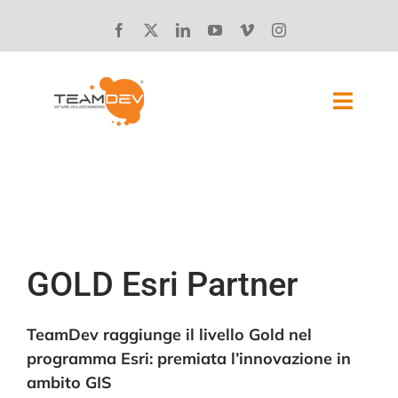
Skip
to
content
Toggl
Navig
SOLUZIONI
CHI SIAMO
STORIE DI SUCCESSO
GOLD Esri Partner
BLOG
TeamDev raggiunge il livello Gold nel
programma Esri: premiata l’innovazione in
LAVORA CON NOI
ambito GIS