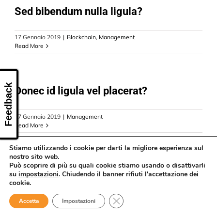
CONTATTI
Sed bibendum nulla ligula?
17 Gennaio 2019
|
Blockchain
,
Management
Read More
Feedback
Donec id ligula vel placerat?
17 Gennaio 2019
|
Management
Read More
Stiamo utilizzando i cookie per darti la migliore esperienza sul
nostro sito web.
Può scoprire di più su quali cookie stiamo usando o disattivarli
su
impostazioni
. Chiudendo il banner rifiuti l'accettazione dei
cookie.
Close GDPR Cookie Banner
Accetta
Impostazioni