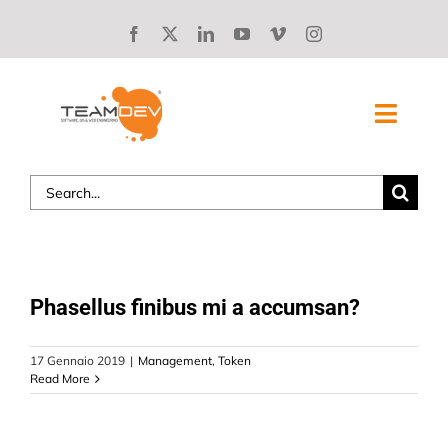
Skip
to
content
Toggl
Navig
Search
SOLUZIONI
for:
CHI SIAMO
STORIE DI SUCCESSO
Phasellus finibus mi a accumsan?
BLOG
17 Gennaio 2019
|
Management
,
Token
Read More
LAVORA CON NOI