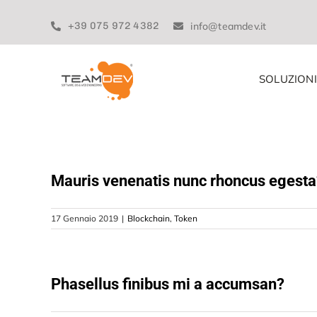
Skip
to
+39 075 972 4382
info@teamdev.it
content
SOLUZIONI
Mauris venenatis nunc rhoncus egesta
17 Gennaio 2019
|
Blockchain
,
Token
Phasellus finibus mi a accumsan?