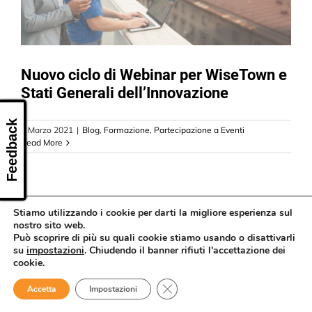
CONTATTI
Nuovo ciclo di Webinar per WiseTown e
Stati Generali dell’Innovazione
Feedback
5 Marzo 2021
|
Blog
,
Formazione
,
Partecipazione a Eventi
Read More
Stiamo utilizzando i cookie per darti la migliore esperienza sul
nostro sito web.
Può scoprire di più su quali cookie stiamo usando o disattivarli
su
impostazioni
. Chiudendo il banner rifiuti l'accettazione dei
cookie.
Close GDPR Cookie Banner
Accetta
Impostazioni